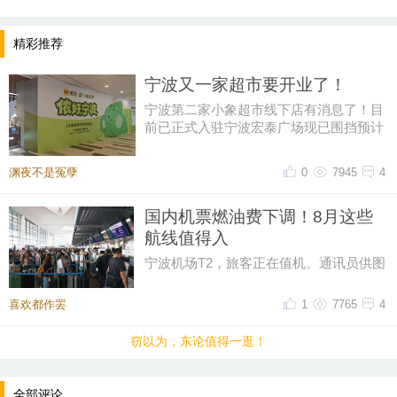
精彩推荐
ONE MALL新一中心商业招商发布会
宁波又一家超市要开业了！
宁波第二家小象超市线下店有消息了！目
前已正式入驻宁波宏泰广场现已围挡预计
将于8月下旬开业这也是全国第
渊夜不是冤孽
0
7945
4
国内机票燃油费下调！8月这些
航线值得入
宁波机场T2，旅客正在值机。通讯员供图
暑运过半，对于计划8月出游的小伙伴来
说，这里有一则好消息要带给你
喜欢都作罢
1
7765
4
窃以为，东论值得一逛！
全部评论