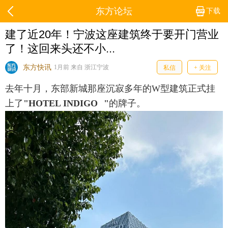
东方论坛
下载
建了近20年！宁波这座建筑终于要开门营业
了！这回来头还不小...
东方快讯
1月前 来自 浙江宁波
私信
+ 关注
去年十月，东部新城那座沉寂多年的W型建筑正式挂
上了
"
HOTEL INDIGO
"
的牌子。