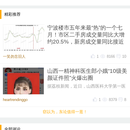
精彩推荐
宁波楼市五年来最“热”的一个七
月！市区二手房成交量同比大增
约20.5%，新房成交量同比接近
翻番
一笑勿念旧人
1
8166
10
宁波市房产市场管理中心8月5日发布七月
份全市住宅成交数据。七月份，是宁波楼
市传统销售淡季，通常无论新建
山西一精神科医生郎小娥“10级美
颜证件照”火爆出圈
据荔枝新闻，近日，山西医科大学第一医
院精神科医生郎小娥的证件照因美颜效果
突出火爆出圈，引发网友热议。
heartrendinggo
1
8379
8
窃以为，东论值得一逛！
全部评论