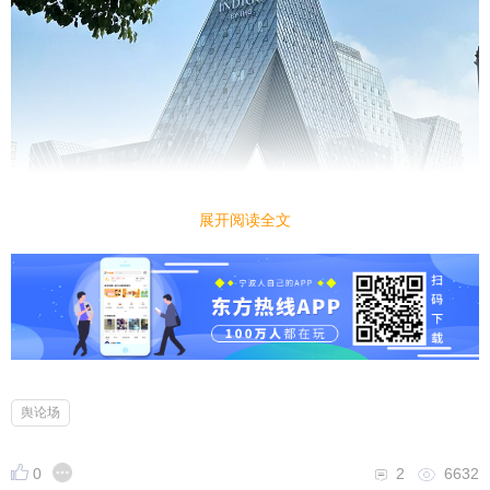
展开阅读全文
舆论场
最近，
东论网友
@绫梨
在路过宏泰广场的时候看到，
这家
英迪格酒店
终于正式官宣，将于6 月 26 日盛大
0
2
6632
启幕：